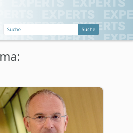
Suche
ema: