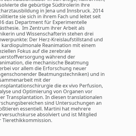
solvierte die gebürtige Südtirolerin ihre
charztausbildung in Jena und Innsbruck. 2014
ilitierte sie sich in ihrem Fach und leitet seit
16 das Department für Experimentelle
ästhesie. Im Zentrum ihrer Arbeit als
inikerin und Wissenschafterin stehen drei
hwerpunkte: Der Herz-Kreislaufstillstand und
e kardiopulmonale Reanimation mit einem
eziellen Fokus auf die zerebrale
uerstoffversorgung während der
animation, die mechanische Beatmung
ierbei vor allem die Erforschung neuer
ngenschonender Beatmungstechniken) und in
sammenarbeit mit der
ansplantationschirurgie die ex vivo Perfusion,
alyse und Optimierung von Organen vor
ner Transplantation. In diesen translationalen
rschungsbereichen sind Untersuchungen an
oßtieren essentiell. Martini hat mehrere
erversuchskurse absolviert und ist Mitglied
r Tierethikkommission.