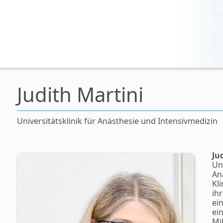
Judith Martini
Universitätsklinik für Anästhesie und Intensivmedizin
Ju
Un
An
Kl
ih
ei
ei
Mi