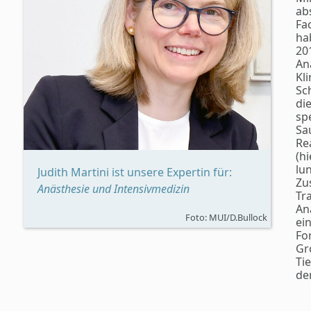
ab
Fa
hab
20
An
Kl
Sc
di
sp
Sa
Re
(h
lu
Judith Martini ist unsere Expertin für:
Zu
Anästhesie und Intensivmedizin
Tr
An
Foto: MUI/D.Bullock
ei
Fo
Gr
Ti
de