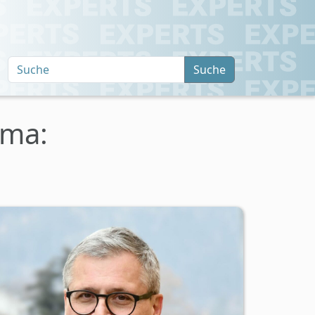
Suche
ema: