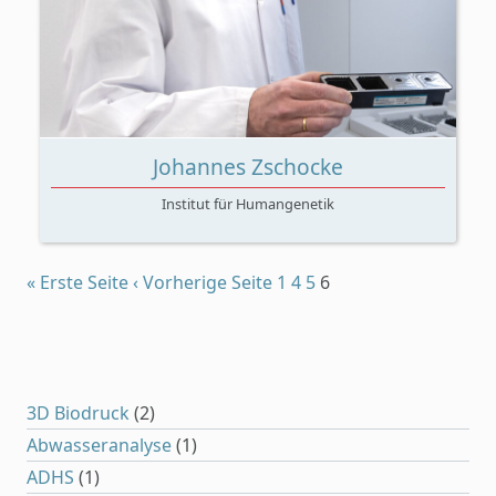
Johannes Zschocke
Institut für Humangenetik
« Erste Seite
‹ Vorherige Seite
1
4
5
6
3D Biodruck
(2)
Abwasseranalyse
(1)
ADHS
(1)