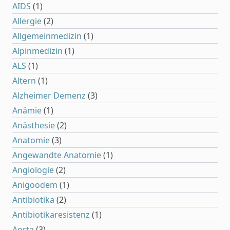
AIDS
(1)
DNA, Erberkrankung, Genetik, Seltene
Krankheiten, und Vererbungslehre
Allergie
(2)
Allgemeinmedizin
(1)
Alpinmedizin
(1)
ALS
(1)
Altern
(1)
Alzheimer Demenz
(3)
Anämie
(1)
Anästhesie
(2)
Anatomie
(3)
Angewandte Anatomie
(1)
Angiologie
(2)
Anigoödem
(1)
Antibiotika
(2)
Antibiotikaresistenz
(1)
Aorta
(3)