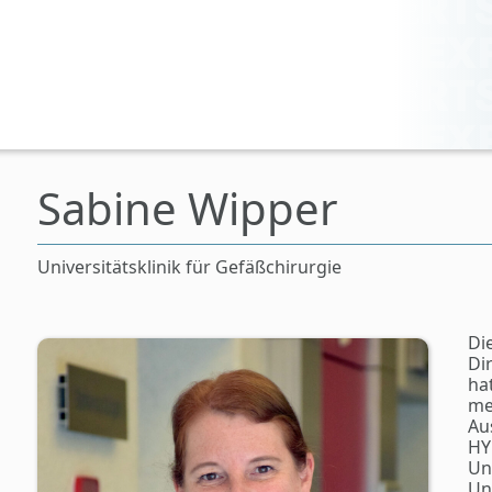
Sabine Wipper
Universitätsklinik für Gefäßchirurgie
Di
Di
ha
me
Au
HY
Un
Un