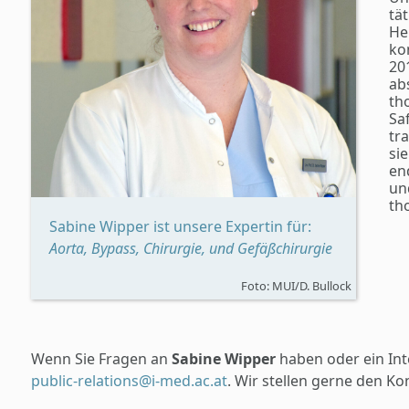
tät
Her
ko
201
ab
th
Sa
tr
si
en
un
th
Sabine Wipper ist unsere Expertin für:
Aorta, Bypass, Chirurgie, und Gefäßchirurgie
Foto: MUI/D. Bullock
Wenn Sie Fragen an
Sabine Wipper
haben oder ein Int
public-relations@i-med.ac.at
. Wir stellen gerne den Kon