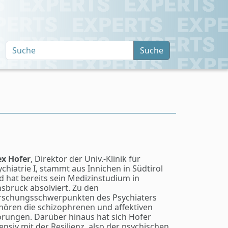
Suche
ex Hofer
, Direktor der Univ.-Klinik für
ychiatrie I, stammt aus Innichen in Südtirol
d hat bereits sein Medizinstudium in
nsbruck absolviert. Zu den
rschungsschwerpunkten des Psychiaters
hören die schizophrenen und affektiven
örungen. Darüber hinaus hat sich Hofer
tensiv mit der Resilienz, also der psychischen