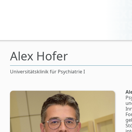
Alex Hofer
Universitätsklinik für Psychiatrie I
Al
Ps
un
In
Fo
ge
St
in